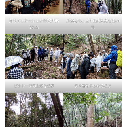
オリエンテーション＠ITJ Bas
竹林から。人と山の関係などの
eさん
話
ビオトープの生物を観察
切り株からわかること