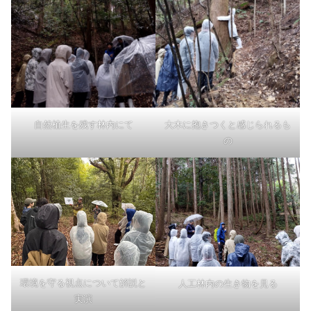
自然植生を残す林内にて
大木に抱きつくと感じられるも
の
環境を守る視点について解説と
人工林内の生き物を見る
実演