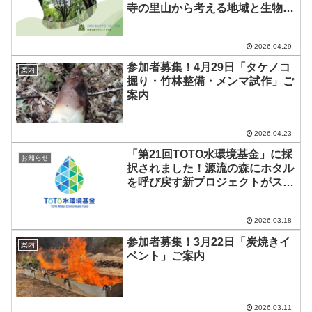
寺の里山から考える地域と生物多
様性」ご案内
2026.04.29
参加者募集！4月29日「タケノコ
案内
掘り・竹林整備・メンマ試作」ご
案内
2026.04.23
「第21回TOTO水環境基金」に採
お知らせ
択されました！源流の森にホタル
を呼び戻す新プロジェクトがスタ
ート
2026.03.18
参加者募集！3月22日「炭焼きイ
案内
ベント」ご案内
2026.03.11