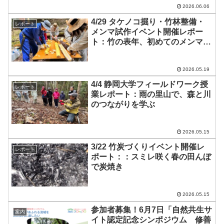
2026.06.06
4/29 タケノコ掘り・竹林整備・
レポート
メンマ試作イベント開催レポー
ト：竹の表年、初めてのメンマを
仕込んだ一日
2026.05.19
4/4 静岡大学フィールドワーク授
レポート
業レポート：雨の里山で、森と川
のつながりを学ぶ
2026.05.15
3/22 竹炭づくりイベント開催レ
レポート
ポート：：スミレ咲く春の田んぼ
で炭焼き
2026.05.15
参加者募集！6月7日「自然共生サ
案内
イト認定記念シンポジウム 修善