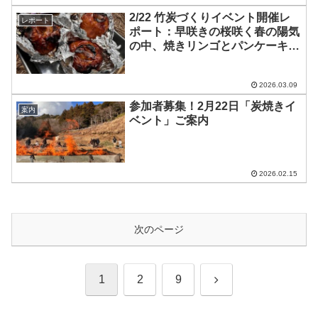
2/22 竹炭づくりイベント開催レ
レポート
ポート：早咲きの桜咲く春の陽気
の中、焼きリンゴとパンケーキの
一日
2026.03.09
参加者募集！2月22日「炭焼きイ
案内
ベント」ご案内
2026.02.15
次のページ
次
1
2
9
へ