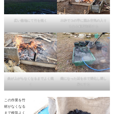
広い敷地にて竹を焼く
木枠でコの字に囲み空気の入り
をある程度制限する
炎が上がらなくなるまでよく焼
熾になった材を水で消化し消し
く
炭にする
この作業を竹
材がなくなる
まで根気よく