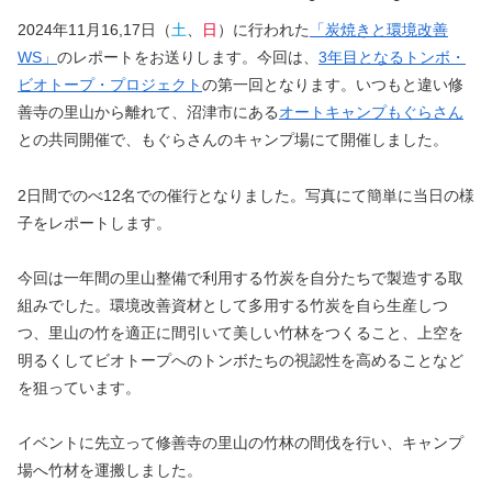
2024年11月16,17日（
土
、
日
）に行われた
「炭焼きと環境改善
WS」
のレポートをお送りします。今回は、
3年目となるトンボ・
ビオトープ・プロジェクト
の第一回となります。いつもと違い修
善寺の里山から離れて、沼津市にある
オートキャンプもぐらさん
との共同開催で、もぐらさんのキャンプ場にて開催しました。
2日間でのべ12名での催行となりました。写真にて簡単に当日の様
子をレポートします。
今回は一年間の里山整備で利用する竹炭を自分たちで製造する取
組みでした。環境改善資材として多用する竹炭を自ら生産しつ
つ、里山の竹を適正に間引いて美しい竹林をつくること、上空を
明るくしてビオトープへのトンボたちの視認性を高めることなど
を狙っています。
イベントに先立って修善寺の里山の竹林の間伐を行い、キャンプ
場へ竹材を運搬しました。