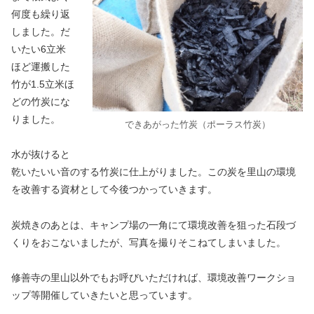
何度も繰り返
しました。だ
いたい6立米
ほど運搬した
竹が1.5立米ほ
どの竹炭にな
りました。
できあがった竹炭（ポーラス竹炭）
水が抜けると
乾いたいい音のする竹炭に仕上がりました。この炭を里山の環境
を改善する資材として今後つかっていきます。
炭焼きのあとは、キャンプ場の一角にて環境改善を狙った石段づ
くりをおこないましたが、写真を撮りそこねてしまいました。
修善寺の里山以外でもお呼びいただければ、環境改善ワークショ
ップ等開催していきたいと思っています。