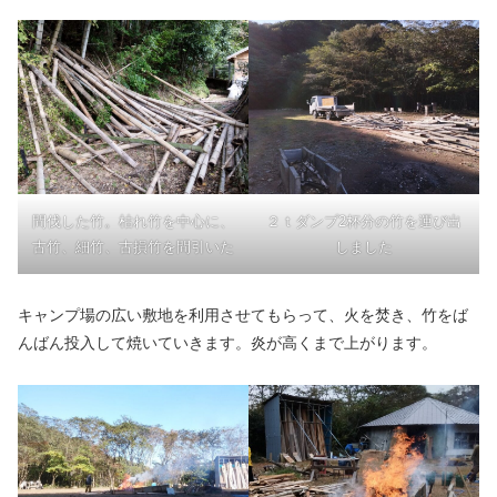
間伐した竹。枯れ竹を中心に、
２ｔダンプ2杯分の竹を運び出
古竹、細竹、古損竹を間引いた
しました
キャンプ場の広い敷地を利用させてもらって、火を焚き、竹をば
んばん投入して焼いていきます。炎が高くまで上がります。