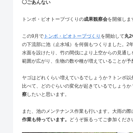
◯ごあんない
トンボ・ビオトープづくりの
成果観察会
を開催しま
この9月で
トンボ・ビオトープづくり
を開始して
丸2
の下流部に池（止水域）を何個もつくりました。2
水面を設けたり、竹の間伐により上空からの見通し
範囲が広がり、生物の数や種が増えていることが予
ヤゴはどれくらい増えているでしょうか？トンボ以
比べて、どのぐらいの変化が起きているでしょうか
察
したいと思います。
また、池のメンテナンス作業も行います。大雨の際
作業も待っています。
どうぞ振るってご参加くださ