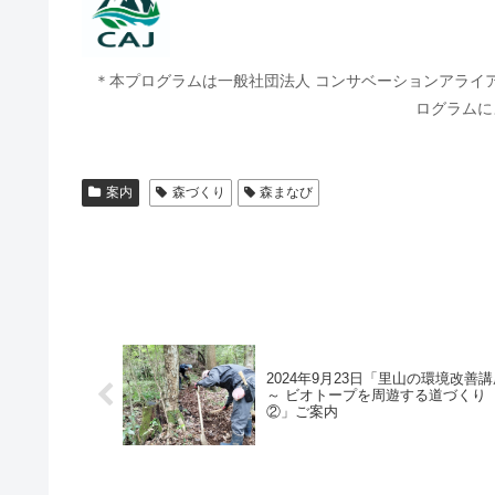
＊本プログラムは一般社団法人 コンサベーションアライア
ログラムに
案内
森づくり
森まなび
2024年9月23日「里山の環境改善
～ ビオトープを周遊する道づくり
②」ご案内