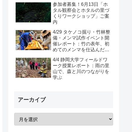
参加者募集！6月13日「ホ
タル観察会とホタルの里づ
くりワークショップ」ご案
内
4/29 タケノコ掘り・竹林整
備・メンマ試作イベント開
催レポート：竹の表年、初
めてのメンマを仕込んだ一
日
4/4 静岡大学フィールドワ
ーク授業レポート：雨の里
山で、森と川のつながりを
学ぶ
アーカイブ